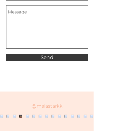
Send
@maiastarkk